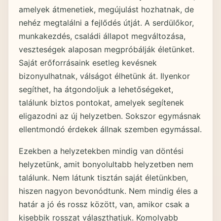
amelyek átmenetiek, megújulást hozhatnak, de
nehéz megtalálni a fejlődés útját. A serdülőkor,
munkakezdés, családi állapot megváltozása,
veszteségek alaposan megpróbálják életünket.
Saját erőforrásaink esetleg kevésnek
bizonyulhatnak, válságot élhetünk át. Ilyenkor
segíthet, ha átgondoljuk a lehetőségeket,
találunk biztos pontokat, amelyek segítenek
eligazodni az új helyzetben. Sokszor egymásnak
ellentmondó érdekek állnak szemben egymással.
Ezekben a helyzetekben mindig van döntési
helyzetünk, amit bonyolultabb helyzetben nem
találunk. Nem látunk tisztán saját életünkben,
hiszen nagyon bevonódtunk. Nem mindig éles a
határ a jó és rossz között, van, amikor csak a
kisebbik rosszat választhatjuk. Komolyabb