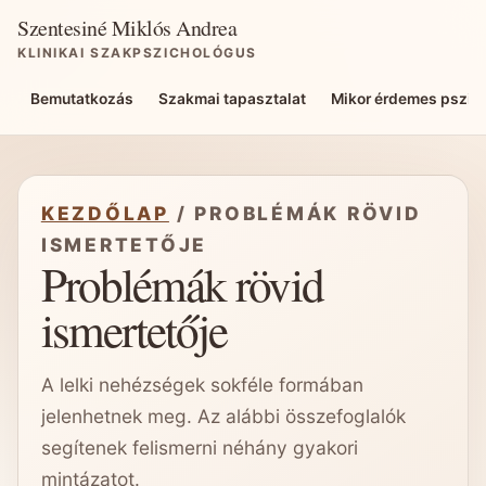
Szentesiné Miklós Andrea
KLINIKAI SZAKPSZICHOLÓGUS
Bemutatkozás
Szakmai tapasztalat
Mikor érdemes pszich
KEZDŐLAP
/ PROBLÉMÁK RÖVID
ISMERTETŐJE
Problémák rövid
ismertetője
A lelki nehézségek sokféle formában
jelenhetnek meg. Az alábbi összefoglalók
segítenek felismerni néhány gyakori
mintázatot.