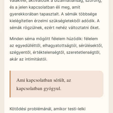
valakivel, aktiválódik a bizalmatlanság, szorong,
és a jelen kapcsolatban éli meg, amit
gyerekkorában tapasztalt. A sémák többsége
kielégítetlen érzelmi szükségletekből adódik. A
sémák rögzülnek, ezért nehéz változtatni őket.
Minden séma mögött félelem húzódik: félelem
az egyedülléttől, elhagyatottságtól, sérülésektől,
szégyentől, értéktelenségtől, szeretetlenségtől,
akár az intimitástól.
Ami kapcsolatban sérült, az
kapcsolatban gyógyul.
Kötődési problémánál, amikor testi-lelki