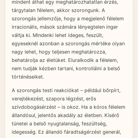
mindent áthat egy meghatározhatatlan érzés,
tárgytalan félelem, akkor szorongunk. A
szorongás jellemzője, hogy a megjelenő félelem
irracionális, mások számára lényegtelen inger
váltja ki. Mindenki lehet ideges, feszült,
egyeseknél azonban a szorongás mértéke olyan
nagy lehet, hogy teljesen meghatározza,
behatárolja az életüket. Eluralkodik a félelem,
nem tudják kézben tartani, kontrollálni a belső
történéseiket.
A szorongás testi reakciókat – például bőrpírt,
verejtékezést, szapora légzést, erős
szívdobogásérzést – is okoz. Ha a kóros félelem
állandósul, jelentős akadály az életben. Kísérő
tünetei a belső nyugtalanság, feszültség,
idegesség. Ez állandó fáradtságérzést generál,