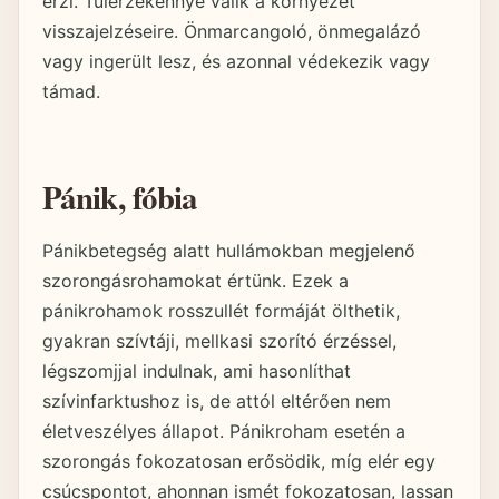
érzi. Túlérzékennyé válik a környezet
visszajelzéseire. Önmarcangoló, önmegalázó
vagy ingerült lesz, és azonnal védekezik vagy
támad.
Pánik, fóbia
Pánikbetegség alatt hullámokban megjelenő
szorongásrohamokat értünk. Ezek a
pánikrohamok rosszullét formáját ölthetik,
gyakran szívtáji, mellkasi szorító érzéssel,
légszomjjal indulnak, ami hasonlíthat
szívinfarktushoz is, de attól eltérően nem
életveszélyes állapot. Pánikroham esetén a
szorongás fokozatosan erősödik, míg elér egy
csúcspontot, ahonnan ismét fokozatosan, lassan