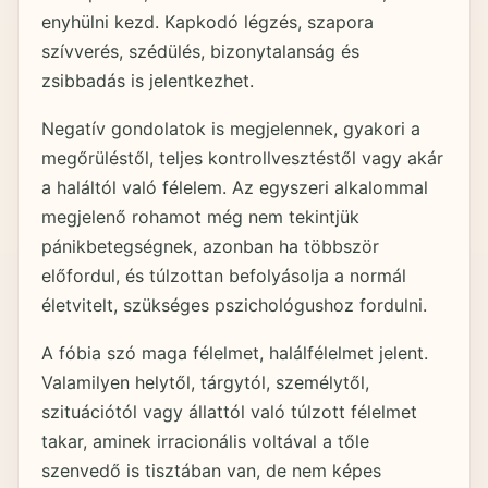
enyhülni kezd. Kapkodó légzés, szapora
szívverés, szédülés, bizonytalanság és
zsibbadás is jelentkezhet.
Negatív gondolatok is megjelennek, gyakori a
megőrüléstől, teljes kontrollvesztéstől vagy akár
a haláltól való félelem. Az egyszeri alkalommal
megjelenő rohamot még nem tekintjük
pánikbetegségnek, azonban ha többször
előfordul, és túlzottan befolyásolja a normál
életvitelt, szükséges pszichológushoz fordulni.
A fóbia szó maga félelmet, halálfélelmet jelent.
Valamilyen helytől, tárgytól, személytől,
szituációtól vagy állattól való túlzott félelmet
takar, aminek irracionális voltával a tőle
szenvedő is tisztában van, de nem képes