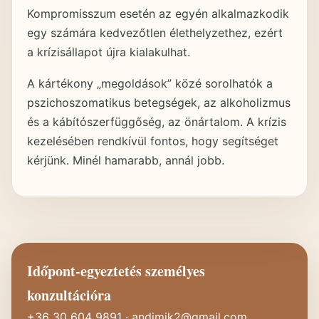
Kompromisszum esetén az egyén alkalmazkodik
egy számára kedvezőtlen élethelyzethez, ezért
a krízisállapot újra kialakulhat.
A kártékony „megoldások” közé sorolhatók a
pszichoszomatikus betegségek, az alkoholizmus
és a kábítószerfüggőség, az önártalom. A krízis
kezelésében rendkívül fontos, hogy segítséget
kérjünk. Minél hamarabb, annál jobb.
Időpont-egyeztetés személyes
konzultációra
+36 30 604 9891
·
andimik2@gmail.com