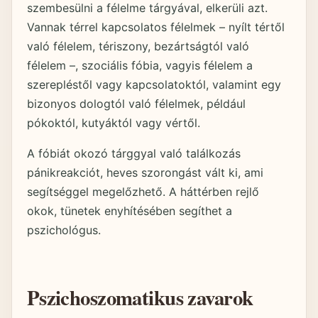
szembesülni a félelme tárgyával, elkerüli azt.
Vannak térrel kapcsolatos félelmek – nyílt tértől
való félelem, tériszony, bezártságtól való
félelem –, szociális fóbia, vagyis félelem a
szerepléstől vagy kapcsolatoktól, valamint egy
bizonyos dologtól való félelmek, például
pókoktól, kutyáktól vagy vértől.
A fóbiát okozó tárggyal való találkozás
pánikreakciót, heves szorongást vált ki, ami
segítséggel megelőzhető. A háttérben rejlő
okok, tünetek enyhítésében segíthet a
pszichológus.
Pszichoszomatikus zavarok