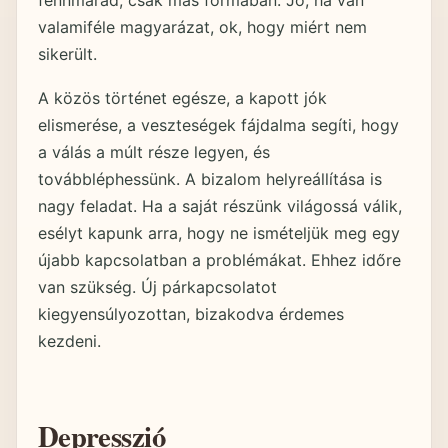
fennmarad, csak más formában. Jó, ha van
valamiféle magyarázat, ok, hogy miért nem
sikerült.
A közös történet egésze, a kapott jók
elismerése, a veszteségek fájdalma segíti, hogy
a válás a múlt része legyen, és
továbbléphessünk. A bizalom helyreállítása is
nagy feladat. Ha a saját részünk világossá válik,
esélyt kapunk arra, hogy ne ismételjük meg egy
újabb kapcsolatban a problémákat. Ehhez időre
van szükség. Új párkapcsolatot
kiegyensúlyozottan, bizakodva érdemes
kezdeni.
Depresszió