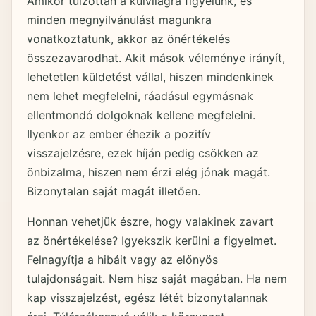
Amikor túlzottan a külvilágra figyelünk, és
minden megnyilvánulást magunkra
vonatkoztatunk, akkor az önértékelés
összezavarodhat. Akit mások véleménye irányít,
lehetetlen küldetést vállal, hiszen mindenkinek
nem lehet megfelelni, ráadásul egymásnak
ellentmondó dolgoknak kellene megfelelni.
Ilyenkor az ember éhezik a pozitív
visszajelzésre, ezek híján pedig csökken az
önbizalma, hiszen nem érzi elég jónak magát.
Bizonytalan saját magát illetően.
Honnan vehetjük észre, hogy valakinek zavart
az önértékelése? Igyekszik kerülni a figyelmet.
Felnagyítja a hibáit vagy az előnyös
tulajdonságait. Nem hisz saját magában. Ha nem
kap visszajelzést, egész létét bizonytalannak