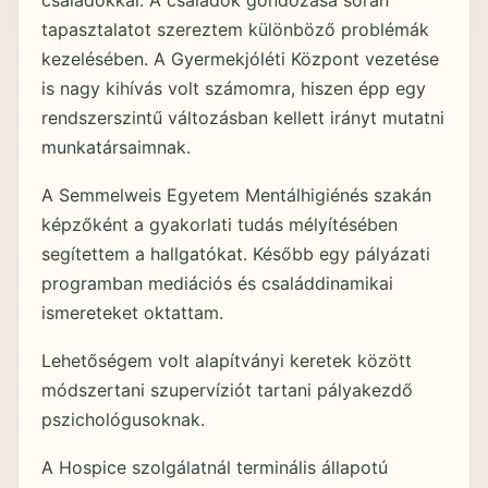
családokkal. A családok gondozása során
tapasztalatot szereztem különböző problémák
kezelésében. A Gyermekjóléti Központ vezetése
is nagy kihívás volt számomra, hiszen épp egy
rendszerszintű változásban kellett irányt mutatni
munkatársaimnak.
A Semmelweis Egyetem Mentálhigiénés szakán
képzőként a gyakorlati tudás mélyítésében
segítettem a hallgatókat. Később egy pályázati
programban mediációs és családdinamikai
ismereteket oktattam.
Lehetőségem volt alapítványi keretek között
módszertani szupervíziót tartani pályakezdő
pszichológusoknak.
A Hospice szolgálatnál terminális állapotú