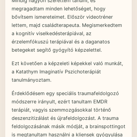
Mindig nagyon szerettem tanulni, és
megragadtam minden lehetőséget, hogy
bővítsem ismereteimet. Először videotréner
lettem, majd családterapeuta. Megismerkedtem
a kognitív viselkedésterápiával, az
érzelemfókuszú terápiával és a daganatos
betegeket segítő gyógyító képzelettel.
Ezt követően a képzeleti képekkel való munkát,
a Katathym Imaginatív Pszichoterápiát
tanulmányoztam.
Érdeklődésem egy speciális traumafeldolgozó
módszerre irányult, ezért tanultam EMDR
terápiát, vagyis szemmozgásokkal történő
deszenzitizálást és újrafeldolgozást. A trauma
feldolgozásának másik módját, a brainspottingot
is megtanultam használni a kliensek gyógyulása