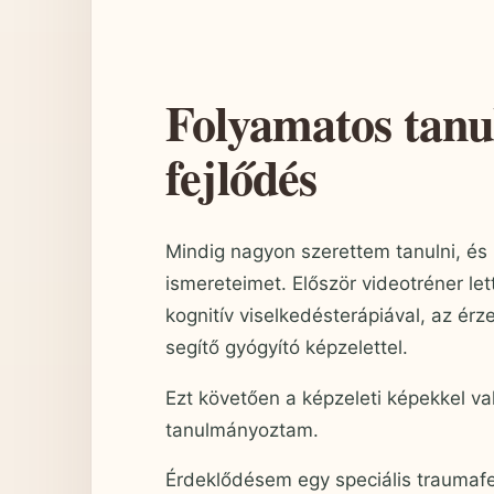
Folyamatos tanu
fejlődés
Mindig nagyon szerettem tanulni, é
ismereteimet. Először videotréner l
kognitív viselkedésterápiával, az ér
segítő gyógyító képzelettel.
Ezt követően a képzeleti képekkel va
tanulmányoztam.
Érdeklődésem egy speciális traumafe