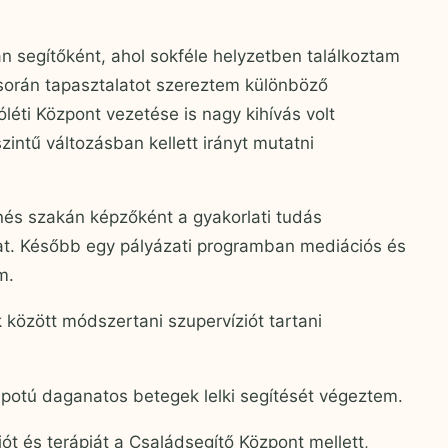
an segítőként, ahol sokféle helyzetben találkoztam
során tapasztalatot szereztem különböző
éti Központ vezetése is nagy kihívás volt
ntű változásban kellett irányt mutatni
s szakán képzőként a gyakorlati tudás
at. Később egy pályázati programban mediációs és
m.
 között módszertani szupervíziót tartani
lapotú daganatos betegek lelki segítését végeztem.
ót és terápiát a Családsegítő Központ mellett,