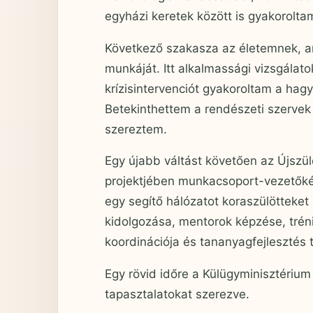
egyházi keretek között is gyakorolta
Következő szakasza az életemnek, a
munkáját. Itt alkalmassági vizsgálat
krízisintervenciót gyakoroltam a hag
Betekinthettem a rendészeti szervek
szereztem.
Egy újabb váltást követően az Újszülö
projektjében munkacsoport-vezetőké
egy segítő hálózatot koraszülötteke
kidolgozása, mentorok képzése, trén
koordinációja és tananyagfejlesztés
Egy rövid időre a Külügyminisztériu
tapasztalatokat szerezve.