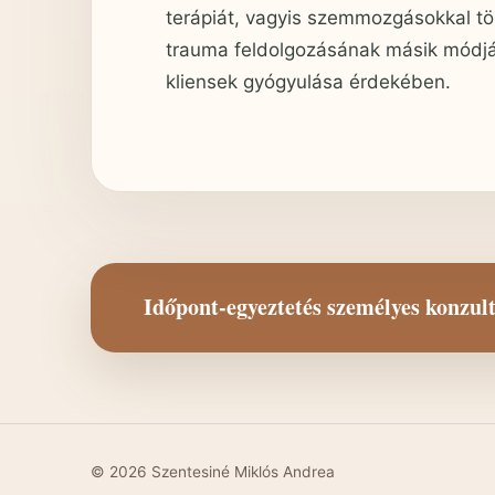
terápiát, vagyis szemmozgásokkal tör
trauma feldolgozásának másik módját
kliensek gyógyulása érdekében.
Időpont-egyeztetés személyes konzul
© 2026 Szentesiné Miklós Andrea