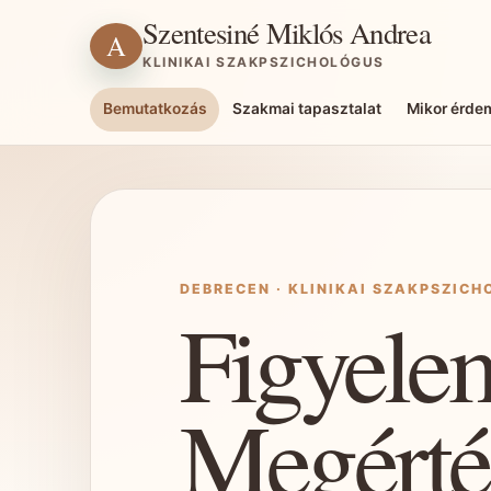
Szentesiné Miklós Andrea
A
KLINIKAI SZAKPSZICHOLÓGUS
Bemutatkozás
Szakmai tapasztalat
Mikor érde
DEBRECEN · KLINIKAI SZAKPSZIC
Figyele
Megérté