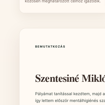
közösen meghatározott célhoz igazodik.
BEMUTATKOZÁS
Szentesiné Mikl
Pályámat tanítással kezdtem, majd a 
így lettem először mentálhigiénés s