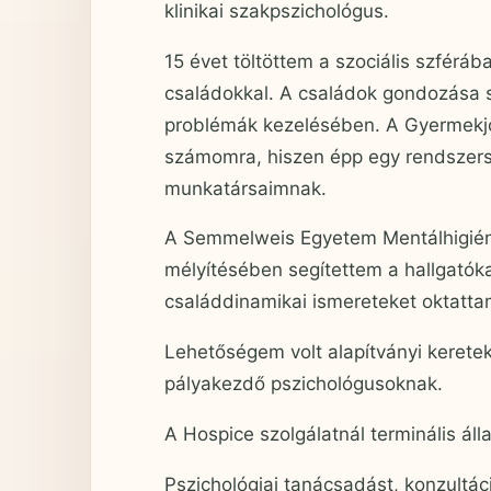
klinikai szakpszichológus.
15 évet töltöttem a szociális szféráb
családokkal. A családok gondozása 
problémák kezelésében. A Gyermekjól
számomra, hiszen épp egy rendszerszi
munkatársaimnak.
A Semmelweis Egyetem Mentálhigiéné
mélyítésében segítettem a hallgatók
családdinamikai ismereteket oktatta
Lehetőségem volt alapítványi keretek
pályakezdő pszichológusoknak.
A Hospice szolgálatnál terminális ál
Pszichológiai tanácsadást, konzultáci