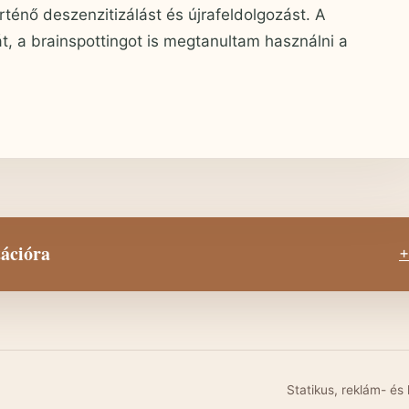
ténő deszenzitizálást és újrafeldolgozást. A
, a brainspottingot is megtanultam használni a
tációra
+
Statikus, reklám- és