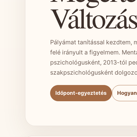
Változás
Pályámat tanítással kezdtem, 
felé irányult a figyelmem. Men
pszichológusként, 2013-tól ped
szakpszichológusként dolgoz
Időpont-egyeztetés
Hogyan