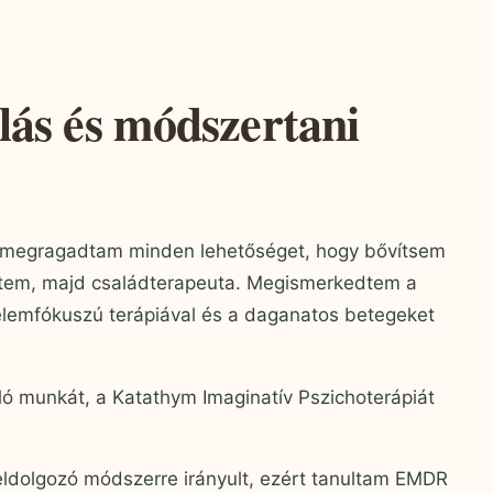
lás és módszertani
s megragadtam minden lehetőséget, hogy bővítsem
ettem, majd családterapeuta. Megismerkedtem a
zelemfókuszú terápiával és a daganatos betegeket
ló munkát, a Katathym Imaginatív Pszichoterápiát
ldolgozó módszerre irányult, ezért tanultam EMDR