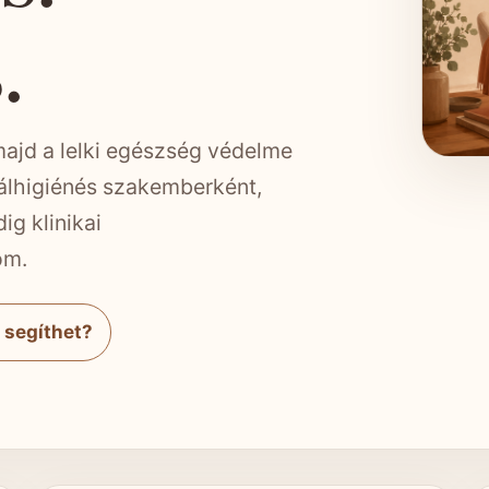
.
majd a lelki egészség védelme
tálhigiénés szakemberként,
ig klinikai
om.
 segíthet?