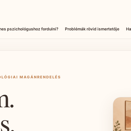
mes pszichológushoz fordulni?
Problémák rövid ismertetője
Ha
HOLÓGIAI MAGÁNRENDELÉS
m.
s.