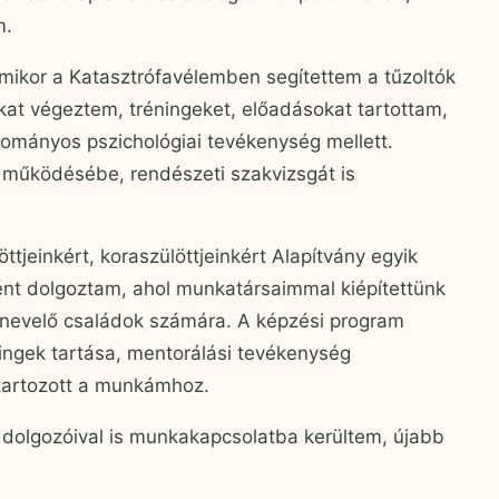
m.
mikor a Katasztrófavélemben segítettem a tűzoltók
okat végeztem, tréningeket, előadásokat tartottam,
yományos pszichológiai tevékenység mellett.
 működésébe, rendészeti szakvizsgát is
ttjeinkért, koraszülöttjeinkért Alapítvány egyik
nt dolgoztam, ahol munkatársaimmal kiépítettünk
t nevelő családok számára. A képzési program
ingek tartása, mentorálási tevékenység
 tartozott a munkámhoz.
m dolgozóival is munkakapcsolatba kerültem, újabb