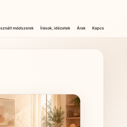
sznált módszerek
Írások, idézetek
Árak
Kapcsolat
Adat