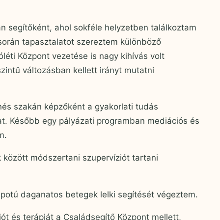
an segítőként, ahol sokféle helyzetben találkoztam
során tapasztalatot szereztem különböző
éti Központ vezetése is nagy kihívás volt
ntű változásban kellett irányt mutatni
s szakán képzőként a gyakorlati tudás
at. Később egy pályázati programban mediációs és
m.
 között módszertani szupervíziót tartani
lapotú daganatos betegek lelki segítését végeztem.
ót és terápiát a Családsegítő Központ mellett,