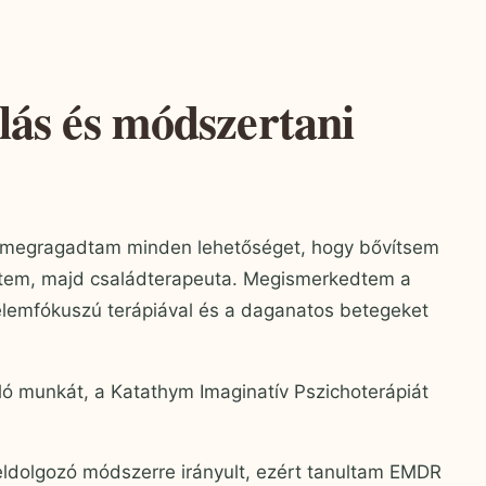
lás és módszertani
s megragadtam minden lehetőséget, hogy bővítsem
ettem, majd családterapeuta. Megismerkedtem a
zelemfókuszú terápiával és a daganatos betegeket
ló munkát, a Katathym Imaginatív Pszichoterápiát
ldolgozó módszerre irányult, ezért tanultam EMDR