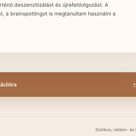
ténő deszenzitizálást és újrafeldolgozást. A
, a brainspottingot is megtanultam használni a
tációra
+
Statikus, reklám- és