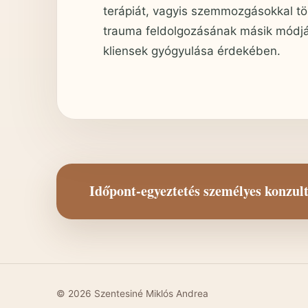
terápiát, vagyis szemmozgásokkal tör
trauma feldolgozásának másik módját
kliensek gyógyulása érdekében.
Időpont-egyeztetés személyes konzul
© 2026 Szentesiné Miklós Andrea