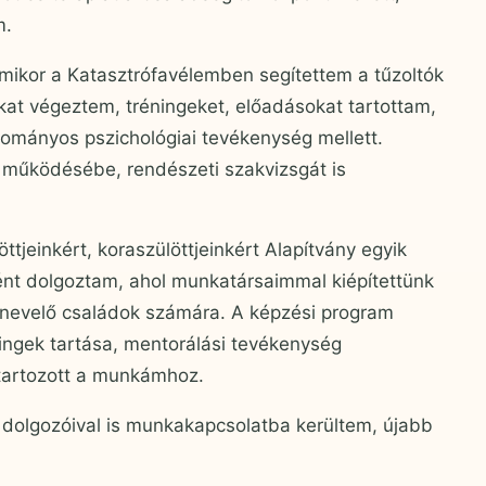
m.
mikor a Katasztrófavélemben segítettem a tűzoltók
okat végeztem, tréningeket, előadásokat tartottam,
yományos pszichológiai tevékenység mellett.
 működésébe, rendészeti szakvizsgát is
ttjeinkért, koraszülöttjeinkért Alapítvány egyik
nt dolgoztam, ahol munkatársaimmal kiépítettünk
t nevelő családok számára. A képzési program
ingek tartása, mentorálási tevékenység
 tartozott a munkámhoz.
m dolgozóival is munkakapcsolatba kerültem, újabb