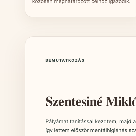
közösen meghatározott célhoz igazodik.
BEMUTATKOZÁS
Szentesiné Mikl
Pályámat tanítással kezdtem, majd a 
így lettem először mentálhigiénés s