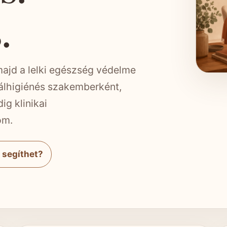
.
majd a lelki egészség védelme
tálhigiénés szakemberként,
ig klinikai
om.
 segíthet?