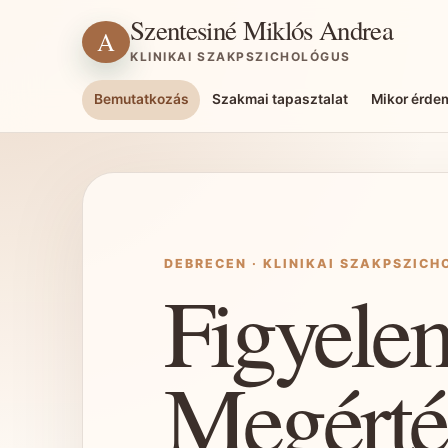
Szentesiné Miklós Andrea
A
KLINIKAI SZAKPSZICHOLÓGUS
Bemutatkozás
Szakmai tapasztalat
Mikor érde
DEBRECEN · KLINIKAI SZAKPSZIC
Figyele
Megérté