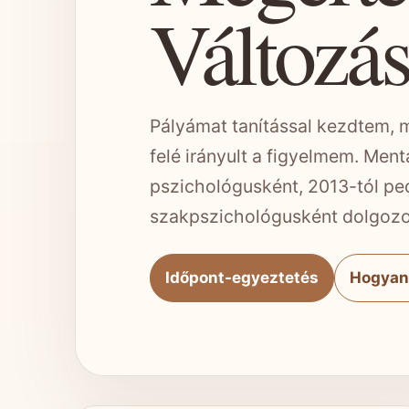
Változás
Pályámat tanítással kezdtem, 
felé irányult a figyelmem. Men
pszichológusként, 2013-tól ped
szakpszichológusként dolgoz
Időpont-egyeztetés
Hogyan