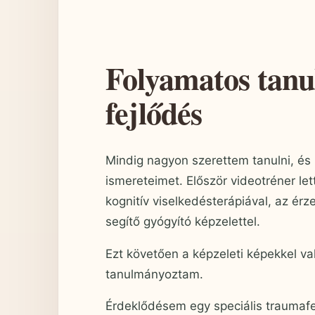
Folyamatos tanu
fejlődés
Mindig nagyon szerettem tanulni, é
ismereteimet. Először videotréner l
kognitív viselkedésterápiával, az ér
segítő gyógyító képzelettel.
Ezt követően a képzeleti képekkel va
tanulmányoztam.
Érdeklődésem egy speciális traumafe