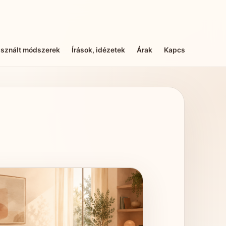
sznált módszerek
Írások, idézetek
Árak
Kapcsolat
Adat