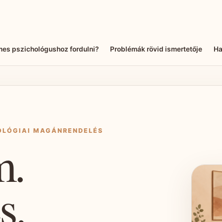
mes pszichológushoz fordulni?
Problémák rövid ismertetője
Ha
HOLÓGIAI MAGÁNRENDELÉS
m.
s.