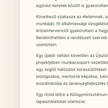
egyházi keretek között is gyakorolta
Következő szakasza az életemnek, a
munkáját. Itt alkalmassági vizsgálat
krízisintervenciót gyakoroltam a hag
Betekinthettem a rendészeti szervek
szereztem.
Egy újabb váltást követően az Újszülö
projektjében munkacsoport-vezetőké
egy segítő hálózatot koraszülötteke
kidolgozása, mentorok képzése, trén
koordinációja és tananyagfejlesztés
Egy rövid időre a Külügyminisztériu
tapasztalatokat szerezve.